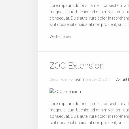
Lorem ipsum dolor sit amet, consectetur adip
magna aliqua. Ut enim ad minim veniam, quis
consequat. Duis aute irure dolor in reprehende
sint occaecat cupidatat non proident, sunt in
Weiter lesen
ZOO Extension
Geschrieben von
admin
am
28/02/2014
in
Content
Lorem ipsum dolor sit amet, consectetur adip
magna aliqua. Ut enim ad minim veniam, quis
consequat. Duis aute irure dolor in reprehende
sint occaecat cupidatat non proident, sunt in