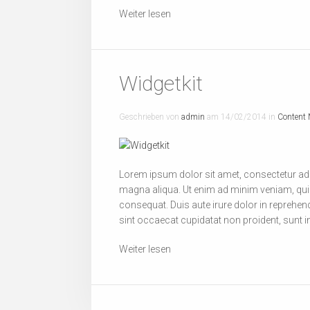
Weiter lesen
Widgetkit
Geschrieben von
admin
am
14/02/2014
in
Content
Lorem ipsum dolor sit amet, consectetur adip
magna aliqua. Ut enim ad minim veniam, quis
consequat. Duis aute irure dolor in reprehende
sint occaecat cupidatat non proident, sunt in
Weiter lesen