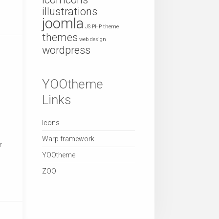
illustrations
joomla
JS
PHP
theme
themes
web design
wordpress
YOOtheme
Links
Icons
Warp framework
r
YOOtheme
ZOO