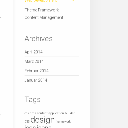
Web Development
Theme Framework
Content Management
r
Archives
April 2014
März 2014
Februar 2014
Januar 2014
Tags
cck
cms
content application builder
r
design
CSS
framework
icon
icons