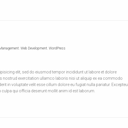
 Management
,
Web Development
,
WordPress
isicing elit, sed do eiusmod tempor incididunt ut labore et dolore
 nostrud exercitation ullamco laboris nisi ut aliquip ex ea commodo
rit in voluptate velit esse cillum dolore eu fugiat nulla pariatur. Excepteu
 culpa qui officia deserunt mollit anim id est laborum.