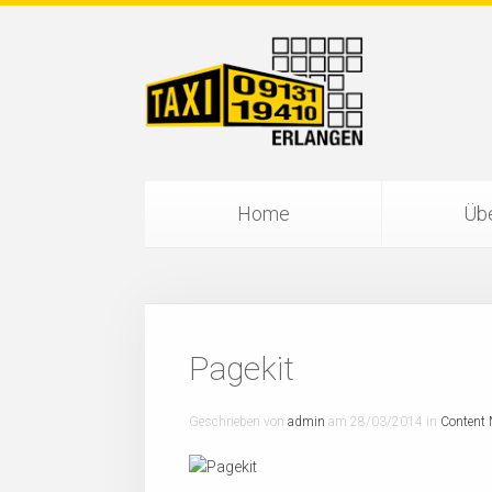
Home
Übe
Pagekit
Geschrieben von
admin
am
28/03/2014
in
Content