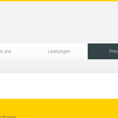
r uns
Leistungen
Pre
echner