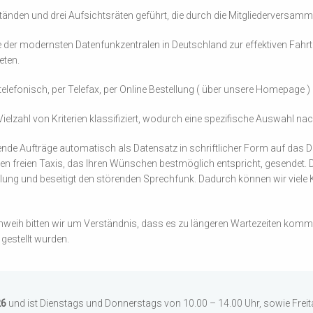
nden und drei Aufsichtsräten geführt, die durch die Mitgliederversam
er modernsten Datenfunkzentralen in Deutschland zur effektiven Fahrte
eten.
lefonisch, per Telefax, per Online Bestellung ( über unsere Homepage )
er Vielzahl von Kriterien klassifiziert, wodurch eine spezifische Auswahl
ehende Aufträge automatisch als Datensatz in schriftlicher Form auf da
n freien Taxis, das Ihren Wünschen bestmöglich entspricht, gesendet. D
ttlung und beseitigt den störenden Sprechfunk. Dadurch können wir viele
rchweih bitten wir um Verständnis, dass es zu längeren Wartezeiten ko
gestellt wurden.
26
und ist Dienstags und Donnerstags von 10.00 – 14.00 Uhr, sowie Freita