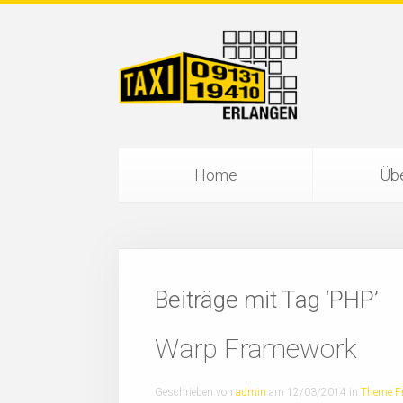
Home
Übe
Beiträge mit Tag ‘PHP’
Warp Framework
Geschrieben von
admin
am
12/03/2014
in
Theme F