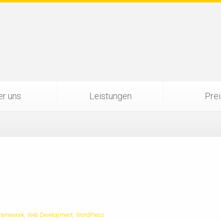
r uns
Leistungen
Pre
ramework
,
Web Development
,
WordPress