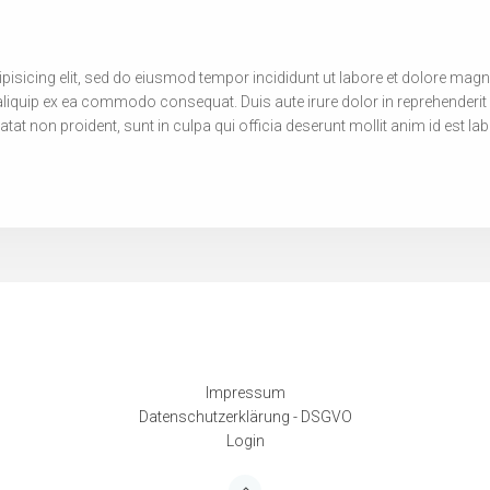
pisicing elit, sed do eiusmod tempor incididunt ut labore et dolore mag
aliquip ex ea commodo consequat. Duis aute irure dolor in reprehenderit i
atat non proident, sunt in culpa qui officia deserunt mollit anim id est l
Impressum
Datenschutzerklärung - DSGVO
Login