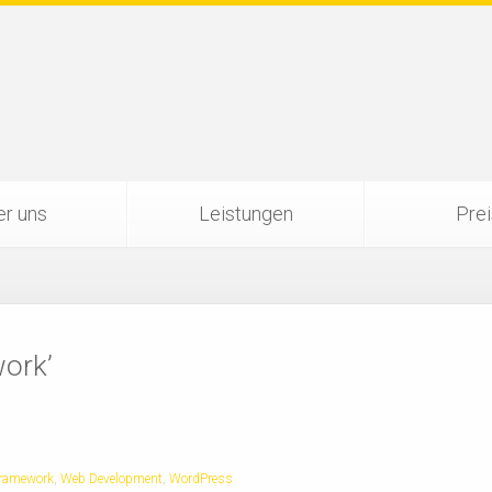
r uns
Leistungen
Pre
work’
ramework
,
Web Development
,
WordPress