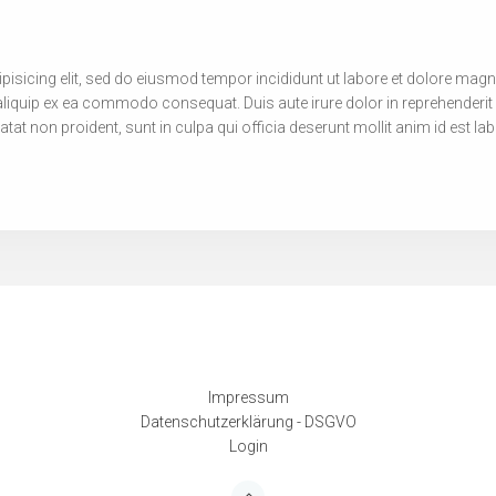
pisicing elit, sed do eiusmod tempor incididunt ut labore et dolore mag
aliquip ex ea commodo consequat. Duis aute irure dolor in reprehenderit i
atat non proident, sunt in culpa qui officia deserunt mollit anim id est l
Impressum
Datenschutzerklärung - DSGVO
Login