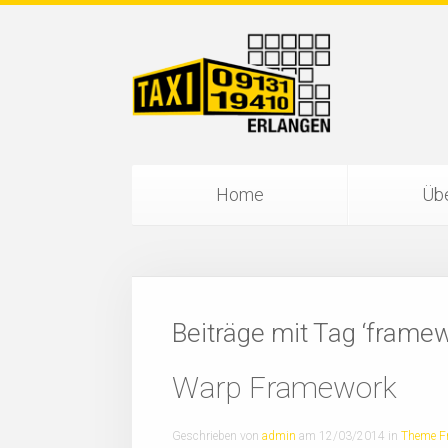
Home
Übe
Beiträge mit Tag ‘frame
Warp Framework
Geschrieben von
admin
am
12/03/2014
in
Theme F